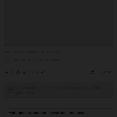
Diubah oleh enfonesia 12-05-2013 11:40
koplakbinon17 memberi reputasi
1
17.6K
251
Tulis komentar menarik atau mention replykgpt untuk
ngobrol seru
Mari bergabung, dapatkan informasi dan teman baru!