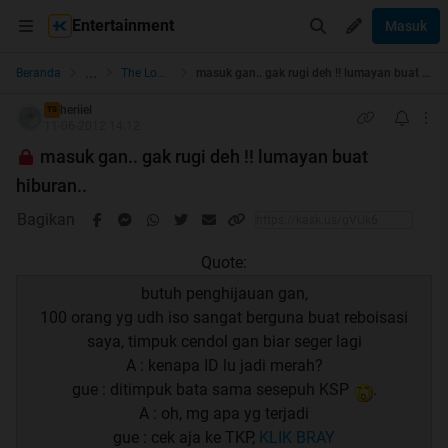
Entertainment
Masuk
...
Beranda
The Lounge
masuk gan.. gak rugi deh !! lumayan buat hiburan..
heriiel
TS
11-06-2012 14:12
masuk gan.. gak rugi deh !! lumayan buat
hiburan..
Bagikan
Quote:
butuh penghijauan gan,
100 orang yg udh iso sangat berguna buat reboisasi
saya, timpuk cendol gan biar seger lagi
A : kenapa ID lu jadi merah?
gue : ditimpuk bata sama sesepuh KSP
.
A : oh, mg apa yg terjadi
gue : cek aja ke TKP,
KLIK BRAY