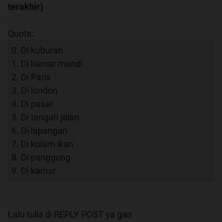
terakhir)
Quote:
0. Di kuburan
1. Di kamar mandi
2. Di Paris
3. Di london
4. Di pasar
5. Di tengah jalan
6. Di lapangan
7. Di kolam ikan
8. Di panggung
9. Di kamar
Lalu tulis di REPLY POST ya gan