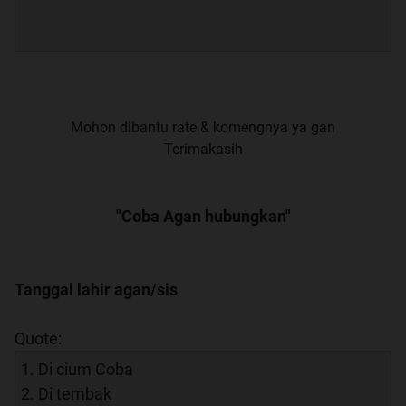
Mohon dibantu rate & komengnya ya gan
Terimakasih
"Coba Agan hubungkan"
Tanggal lahir agan/sis
Quote:
1. Di cium Coba
2. Di tembak