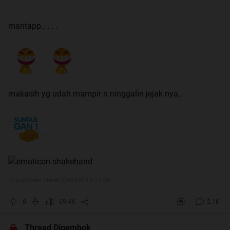
mantapp.. . . .
makasih yg udah mampir n ninggalin jejak nya,.
:
Diubah oleh heriiel 23-03-2013 11:38
0
69.4K
2.1K
Thread Digembok