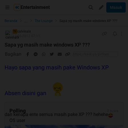
Entertainment
Masuk
...
Beranda
The Lounge
Sapa yg masih make windows XP ???
calvinalx
TS
17-05-2012 07:11
Sapa yg masih make windows XP ???
Bagikan
Hayo sapa yang masih pake Windows XP
Absen disini gan
Polling
0 suara
dan kenapa ente semua masih pake XP ??? hehehe
OS user