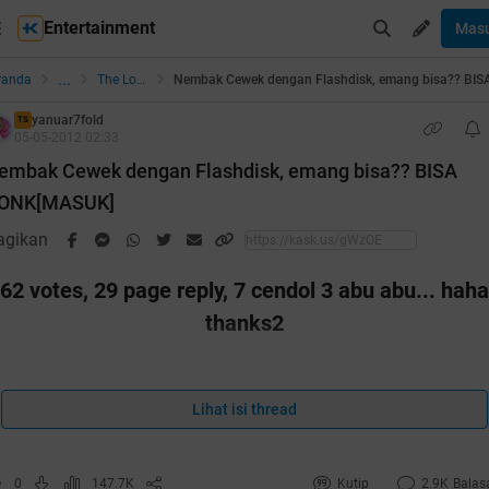
Entertainment
Mas
...
randa
The Lounge
yanuar7fold
TS
05-05-2012 02:33
embak Cewek dengan Flashdisk, emang bisa?? BISA
ONK[MASUK]
agikan
62 votes, 29 page reply, 7 cendol 3 abu abu... haha
thanks2
Lihat isi thread
uote:
0
147.7K
Kutip
2.9K
Balas