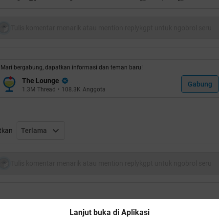
uote:
Tulis komentar menarik atau mention replykgpt untuk ngobrol seru
ungkin kedengarannya gila tapi work kok, cara nya agan buka
Mari bergabung, dapatkan informasi dan teman baru!
tepad terus masukin kalimat ini
The Lounge
Gabung
1.3M
Thread
•
108.3K
Anggota
uote:
im Jika
ika = InputBox ("EZAAAA mas sayang bnget sama kamu, mas
tkan
Terlama
inta banget,sejak pertama kali mas kenal sama eza dan yang
asti mas seneng banget bisa kenal eza... , tapi yang pasti ini
as buat cuman buat buktiin kalo mas sayang bnget sama eza.
Tulis komentar menarik atau mention replykgpt untuk ngobrol seru
ekarang eza mau gak jadi pacar mas? ketik Y untuk ya or T
ntuk tidak.., lalu klik OK ya ^_^ ")
f UCase(Jika) = "Y" Then
sgBox "Makasih ya Sayank... Love You Always, Number One F
Lanjut buka di Aplikasi
e Deh... Emmuaccch.. :*"