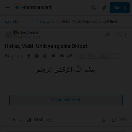
Entertainment
Masuk
...
Beranda
The Lounge
Hiriko, Mobil Unik yang bisa Dilipat
adoelcheater
TS
29-04-2012 19:20
Hiriko, Mobil Unik yang bisa Dilipat
Bagikan
بِسْمِ اللّهِ الرَّحْمَنِ الرَّحِيْمِ
Spoiler
for
No Repost
:
Lihat isi thread
0
85.6K
2.7K
Quote:
kaskuser yang baik adalah kaskuser dimana