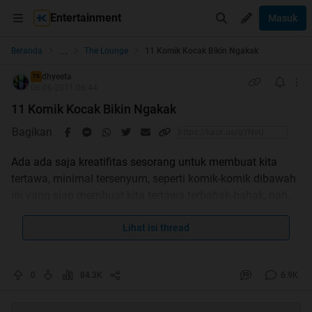
Entertainment
Masuk
...
Beranda
The Lounge
11 Komik Kocak Bikin Ngakak
dhyeeta
TS
06-06-2011 06:44
11 Komik Kocak Bikin Ngakak
Bagikan
Ada ada saja kreatifitas sesorang untuk membuat kita
tertawa, minimal tersenyum, seperti komik-komik dibawah
ini yang siap membuat kita tertawa terbahak-bahak, nah,
apa isi komik tersebut? kita simak saja langsung
Lihat isi thread
jangan lupa di kasih
ama
ya....
0
84.3K
6.9K
supaya ga tenggelam,
truuss..