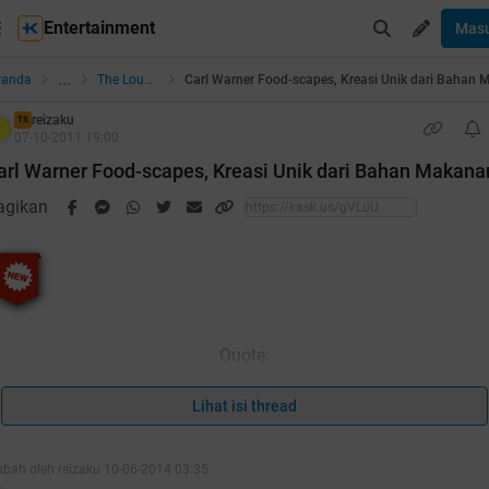
Entertainment
Mas
...
randa
The Lounge
reizaku
TS
07-10-2011 19:00
arl Warner Food-scapes, Kreasi Unik dari Bahan Makana
agikan
Quote:
Quote:
Lihat isi thread
ubah oleh reizaku 10-06-2014 03:35