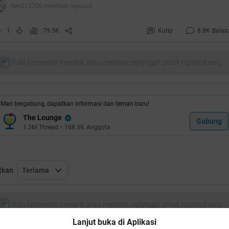
tien212700 memberi reputasi
1
79.5K
Kutip
8.8K
Balas
Tulis komentar menarik atau mention replykgpt untuk ngobrol seru
Mari bergabung, dapatkan informasi dan teman baru!
The Lounge
Gabung
1.3M
Thread
•
108.3K
Anggota
tkan
Terlama
uote:
Tulis komentar menarik atau mention replykgpt untuk ngobrol seru
Lanjut buka di Aplikasi