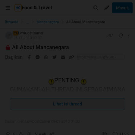
Food & Travel
Masuk
...
Beranda
Mancanegara
All About Mancanegara
LowCostCarrier
TS
15-11-2010 02:37
All About Mancanegara
Bagikan
PENTING
GUNAKANLAH THREAD INI SEBAGAIMANA
MESTINYA
Lihat isi thread
RULES
Diubah oleh LowCostCarrier 09-03-2013 01:32
Quote:
1.
Selalu cek harga semua airline sebelum beli tiket
0
514.4K
11.9K