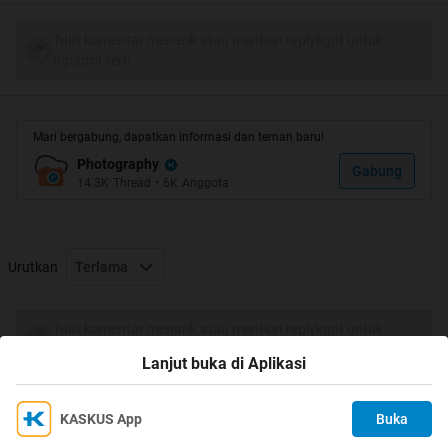
dijamin ngebantu bgt deh....
Tulis komentar menarik atau mention replykgpt untuk
ngobrol seru
Mari bergabung, dapatkan informasi dan teman baru!
Photography
Gabung
14.3K
Thread
•
6K
Anggota
Urutkan
Terlama
Before
Tulis komentar menarik atau mention replykgpt untuk
ngobrol seru
Lanjut buka di Aplikasi
KASKUS App
Buka
Ikuti KASKUS di
Kami menggunakan Cookies