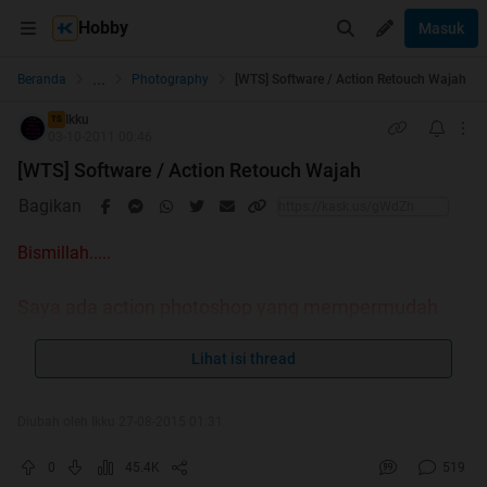
Hobby
Masuk
...
Beranda
Photography
[WTS] Software / Action Retouch Wajah
Ikku
TS
03-10-2011 00:46
[WTS] Software / Action Retouch Wajah
Bagikan
Bismillah.....
Saya ada action photoshop yang mempermudah
pekerjaan untuk Retouch Wajah(Berjerawat, flek2
Lihat isi thread
hitam dll)
Diubah oleh Ikku 27-08-2015 01:31
Cara pakainya mudah buat yang baru mengenal
0
45.4K
519
photoshop sekalipun.... Apalagi buat yg udah advance...