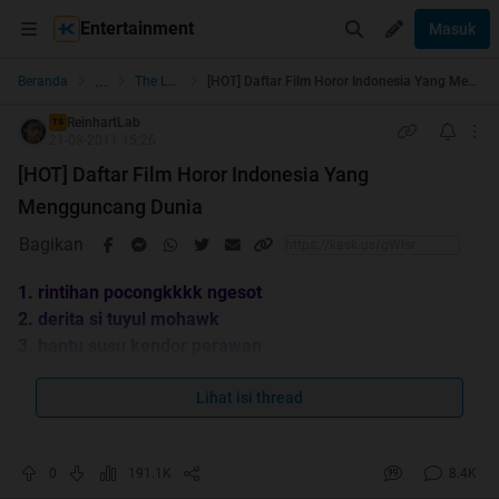
Entertainment
Masuk
...
Beranda
The Lounge
[HOT] Daftar Film Horor Indonesia Yang Mengguncang Dunia
ReinhartLab
TS
21-08-2011 15:26
[HOT] Daftar Film Horor Indonesia Yang
Mengguncang Dunia
Bagikan
1. rintihan pocongkkkk ngesot
2. derita si tuyul mohawk
3. hantu susu kendor perawan
4. kuntilanak mencari bakat
5. ada apa dengan pocongkkkk
Lihat isi thread
6. tragedi kancut berdarah
7. misteri hantu sandal jepit swallow
0
191.1K
8.4K
8. setan maho