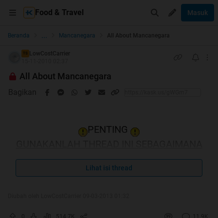
Food & Travel
Masuk
...
Beranda
Mancanegara
All About Mancanegara
LowCostCarrier
TS
15-11-2010 02:37
All About Mancanegara
Bagikan
PENTING
GUNAKANLAH THREAD INI SEBAGAIMANA
MESTINYA
Lihat isi thread
RULES
Diubah oleh LowCostCarrier 09-03-2013 01:32
Quote:
1.
Selalu cek harga semua airline sebelum beli tiket
0
514.7K
11.9K