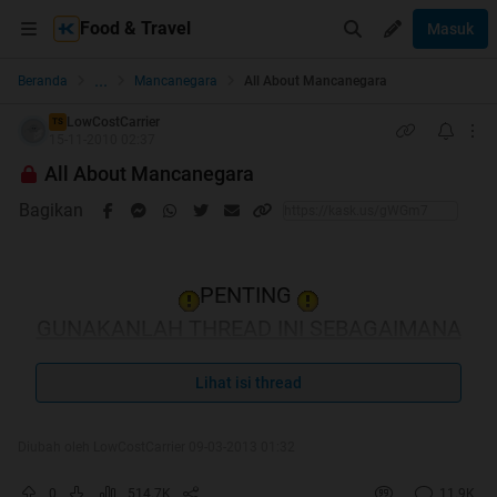
Food & Travel
Masuk
...
Beranda
Mancanegara
All About Mancanegara
LowCostCarrier
TS
15-11-2010 02:37
All About Mancanegara
Bagikan
PENTING
GUNAKANLAH THREAD INI SEBAGAIMANA
MESTINYA
Lihat isi thread
RULES
Diubah oleh LowCostCarrier 09-03-2013 01:32
Quote:
1.
Selalu cek harga semua airline sebelum beli tiket
0
514.7K
11.9K