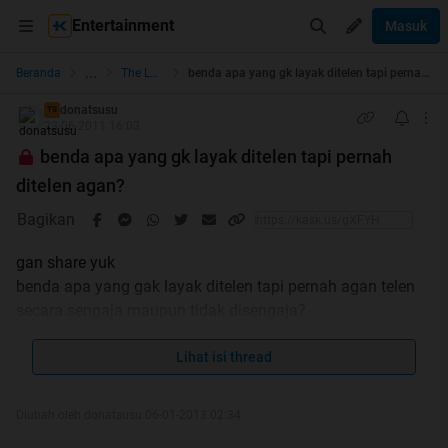
Entertainment
Masuk
...
Beranda
The Lounge
benda apa yang gk layak ditelen tapi pernah ditelen agan?
donatsusu
TS
23-06-2011 16:03
benda apa yang gk layak ditelen tapi pernah
ditelen agan?
Bagikan
gan share yuk
benda apa yang gak layak ditelen tapi pernah agan telen
secara sengaja maupun tidak disengaja?
Lihat isi thread
ceritain juga gan kronologisnya
Diubah oleh donatsusu 06-01-2013 02:34
ane:dulu pas ane masih kecil
ane pernah nelen