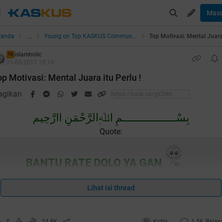
Mas
...
randa
Young on Top KASKUS Community (YOTKC)
islamholic
TS
21-05-2011 10:19
op Motivasi: Mental Juara itu Perlu !
agikan
بِسْــــــــــــــــــمِ اﷲِالرَّحْمَنِ اارَّحِيم
Quote:
BANTU RATE DOLO YA GAN
Lihat isi thread
0
24.8K
Kutip
1.5K
Balas