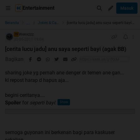
Entertainment
Masuk
...
Beranda
Jokes & Cartoon
[cerita lucu jadu] anu saya seperti bayi (agak BB)
Wenxzzz
TS
30-05-2011 19:04
[cerita lucu jadu] anu saya seperti bayi (agak BB)
Bagikan
sharing joke yg pernah ane denger dr temen ane gan...
kl repost harap d hapus aja...
begini ceritanya....
Spoiler
for
seperti bayi
:
semoga guyonan ini berkenan bagi para kaskuser
sekalian....