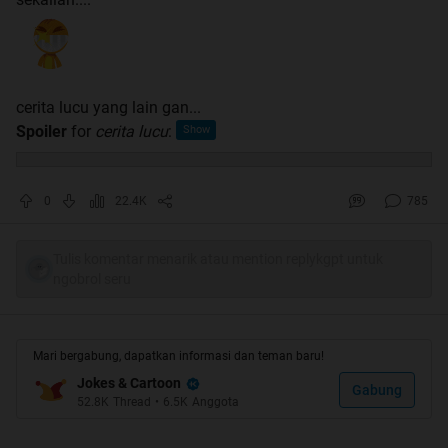
cerita lucu yang lain gan...
Spoiler
for
cerita lucu
:
0
22.4K
785
Tulis komentar menarik atau mention replykgpt untuk
ngobrol seru
Mari bergabung, dapatkan informasi dan teman baru!
Jokes & Cartoon
Gabung
52.8K
Thread
•
6.5K
Anggota