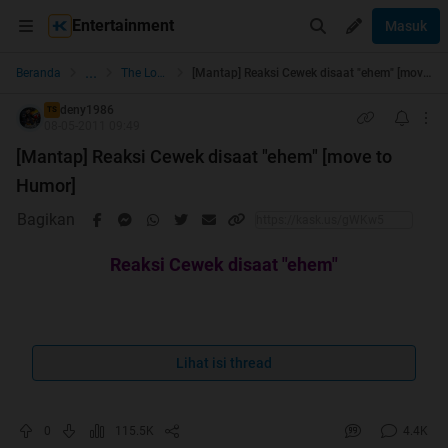
Entertainment
Masuk
...
Beranda
The Lounge
[Mantap] Reaksi Cewek disaat "ehem" [move to Humor]
deny1986
TS
08-05-2011 09:49
[Mantap] Reaksi Cewek disaat "ehem" [move to
Humor]
Bagikan
Reaksi Cewek disaat "ehem"
Reaksi wanita saat sang cowok adalah seorang pegawai
Lihat isi thread
atau karyawan...
0
115.5K
4.4K