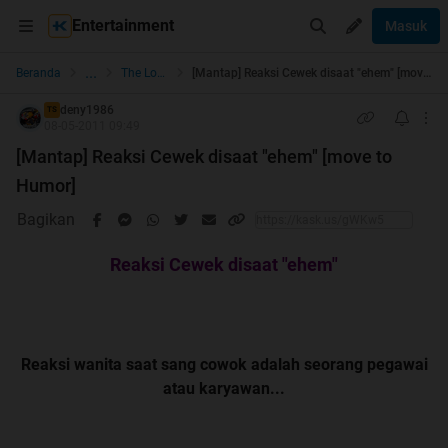
Entertainment
Masuk
...
Beranda
The Lounge
[Mantap] Reaksi Cewek disaat "ehem" [move to Humor]
deny1986
TS
08-05-2011 09:49
[Mantap] Reaksi Cewek disaat "ehem" [move to
Humor]
Bagikan
Reaksi Cewek disaat "ehem"
Reaksi wanita saat sang cowok adalah seorang pegawai
atau karyawan...