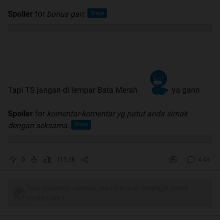
Spoiler
for
bonus gan
:
Tapi TS jangan di lempar Bata Merah
ya gann
Spoiler
for
komentar-komentar yg patut anda simak
dengan seksama
:
0
115.6K
4.4K
Tulis komentar menarik atau mention replykgpt untuk
ngobrol seru