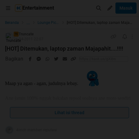
Entertainment
Masuk
...
Beranda
Lounge Pictures
[HOT] Ditemukan, laptop zaman Majapahit....!!!!
Truncate
TS
26-04-2011 22:07
[HOT] Ditemukan, laptop zaman Majapahit....!!!!
Bagikan
Maap ya agan - agan, judulnya lebay.
Ane jamin 100% nggak bakalan repsol soalnya ane moto sendiri
gan...!!!
Lihat isi thread
Langsung aja ya, beberapa hari yang lalu, ane iseng - iseng
bongkar gudang kantor ane (posisi ane bagian IT)......
4iinch memberi reputasi