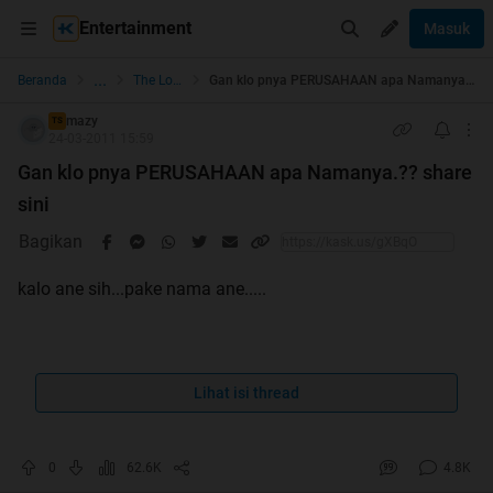
Entertainment
Masuk
...
Beranda
The Lounge
Gan klo pnya PERUSAHAAN apa Namanya.?? share sini
mazy
TS
24-03-2011 15:59
Gan klo pnya PERUSAHAAN apa Namanya.?? share
sini
Bagikan
kalo ane sih...pake nama ane.....
PT.dharma kencana.tbk
Lihat isi thread
kalo agan/agan wati apa.??
0
62.6K
4.8K