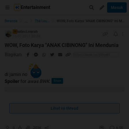
Entertainment
Masuk
...
Beranda
The Lounge
WOW, Foto Karya "ANAK CIBINONG" Ini Mendunia
kelinci.merah
TS
16-01-2011 02:34
WOW, Foto Karya "ANAK CIBINONG" Ini Mendunia
Bagikan
di jamin no
Spoiler
for
awas BWK
:
sebelumnya :
Lihat isi thread
Quote:
sebelum membaca tolong bantu rate gan
:
0
203K
6.5K