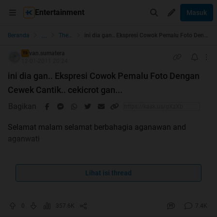
Entertainment
Masuk
...
Beranda
The Lounge
ini dia gan.. Ekspresi Cowok Pemalu Foto Dengan Cewek Cantik.. cekicrot gan...
van.sumatera
TS
12-01-2011 20:24
ini dia gan.. Ekspresi Cowok Pemalu Foto Dengan
Cewek Cantik.. cekicrot gan...
Bagikan
Selamat malam selamat berbahagia aganawan and
aganwati
Lihat isi thread
Maaf jika
0
357.6K
7.4K