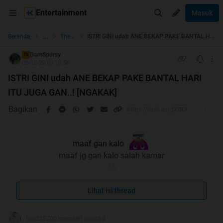
Entertainment
Masuk
...
Beranda
The Lounge
ISTRI GINI udah ANE BEKAP PAKE BANTAL HARI ITU JUGA GAN..! [NGAKAK]
DamSpursy
TS
06-12-2010 10:56
ISTRI GINI udah ANE BEKAP PAKE BANTAL HARI
ITU JUGA GAN..! [NGAKAK]
Bagikan
maaf gan kalo
maaf jg gan kalo salah kamar
maaf jg gan kalo agak BB
Lihat isi thread
ane cm mau share ajah gan...
tien212700 memberi reputasi