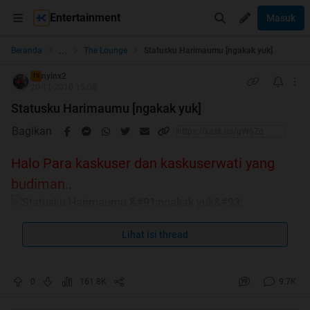
Entertainment
Masuk
...
Beranda
The Lounge
Statusku Harimaumu [ngakak yuk]
nyinx2
TS
20-11-2010 15:08
Statusku Harimaumu [ngakak yuk]
Bagikan
Halo Para kaskuser dan kaskuserwati yang
budiman..
baca dulu komeng2 dari kaskuser buat mastiin nih trit ga
Lihat isi thread
garing gan :
Quote:
0
161.8K
9.7K
Original Posted By
sawyersss
►