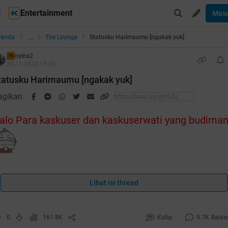
Entertainment
Mas
...
randa
The Lounge
Statusku Harimaumu [ngakak yuk]
nyinx2
TS
20-11-2010 15:08
tatusku Harimaumu [ngakak yuk]
agikan
alo Para kaskuser dan kaskuserwati yang budiman
ca dulu komeng2 dari kaskuser buat mastiin nih trit ga garing
n :
Lihat isi thread
uote:
riginal Posted By
sawyersss
►
0
161.8K
Kutip
9.7K
Balas