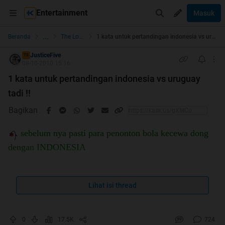
Entertainment
Masuk
...
Beranda
The Lounge
1 kata untuk pertandingan indonesia vs uruguay tadi !!
JusticeFive
TS
08-10-2010 15:16
1 kata untuk pertandingan indonesia vs uruguay
tadi !!
Bagikan
sebelum nya pasti para penonton bola kecewa dong
dengan INDONESIA
Lihat isi thread
Langsung aja dah tolong agan sampaikan
1
KALIMAT/1KATA
buat tim indonesia kita pada
pertandingan saat ini
0
17.5K
724