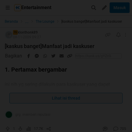
Entertainment
Masuk
...
Beranda
The Lounge
[kaskus banget]Manfaat jadi kaskuser
klonthonk89
TS
08-11-2009 09:27
[kaskus banget]Manfaat jadi kaskuser
Bagikan
1. Pertamax bergambar
ini nih yg sering dilakuin para kaskuser yang dapet
Pertamax
Lihat isi thread
Spoiler
for
contoh
:
grg. memberi reputasi
1
17.7K
705