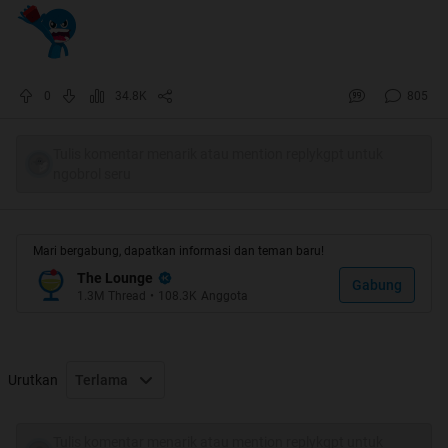
0
34.8K
805
Tulis komentar menarik atau mention replykgpt untuk
ngobrol seru
Mari bergabung, dapatkan informasi dan teman baru!
The Lounge
Gabung
1.3M
Thread
•
108.3K
Anggota
Urutkan
Terlama
Tulis komentar menarik atau mention replykgpt untuk