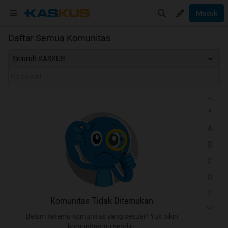
Masuk
Daftar Semua Komunitas
Seluruh KASKUS
*
A
B
C
D
E
Komunitas Tidak Ditemukan
F
Belum ketemu komunitas yang sesuai? Yuk bikin
G
komunitasmu sendiri.