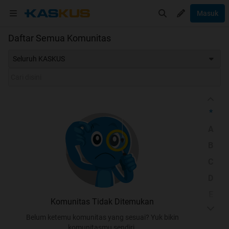
Masuk
Daftar Semua Komunitas
Seluruh KASKUS
*
A
B
C
D
E
Komunitas Tidak Ditemukan
F
Belum ketemu komunitas yang sesuai? Yuk bikin
G
komunitasmu sendiri.