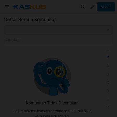
Masuk
Daftar Semua Komunitas
*
A
B
C
D
E
Komunitas Tidak Ditemukan
F
Belum ketemu komunitas yang sesuai? Yuk bikin
G
komunitasmu sendiri.