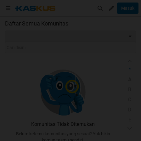
Masuk
Daftar Semua Komunitas
*
A
B
C
D
E
Komunitas Tidak Ditemukan
F
Belum ketemu komunitas yang sesuai? Yuk bikin
G
komunitasmu sendiri.