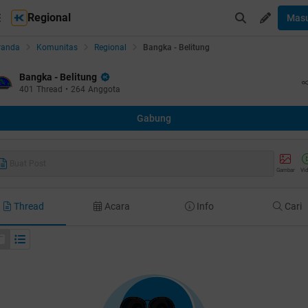
Regional
Mas
randa
Komunitas
Regional
Bangka - Belitung
Bangka - Belitung
401
Thread
•
264
Anggota
Gabung
Buat Post
Gambar
Vi
Thread
Acara
Info
Cari