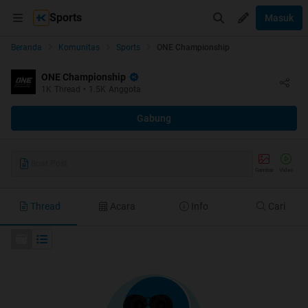
Sports
Masuk
Beranda
Komunitas
Sports
ONE Championship
ONE Championship
1K
Thread
•
1.5K
Anggota
Gabung
Buat Post
Gambar
Video
Thread
Acara
Info
Cari