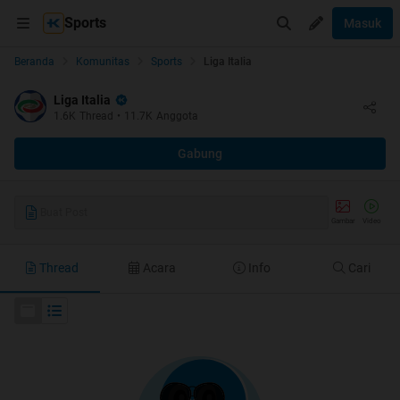
Sports
Masuk
Beranda
Komunitas
Sports
Liga Italia
Liga Italia
1.6K
Thread
•
11.7K
Anggota
Gabung
Buat Post
Gambar
Video
Thread
Acara
Info
Cari