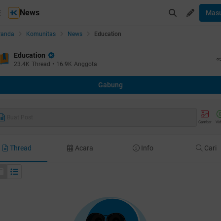
News
Mas
randa
Komunitas
News
Education
Education
23.4K
Thread
•
16.9K
Anggota
Gabung
Buat Post
Gambar
Vi
Thread
Acara
Info
Cari