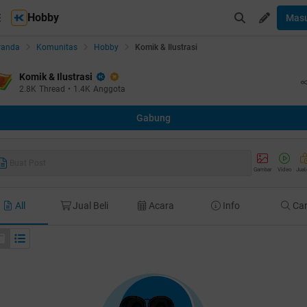
Hobby
Mas
randa
Komunitas
Hobby
Komik & Ilustrasi
Komik & Ilustrasi
2.8K
Thread
•
1.4K
Anggota
Gabung
Buat Post
Gambar
Video
Jual
All
Jual Beli
Acara
Info
Car