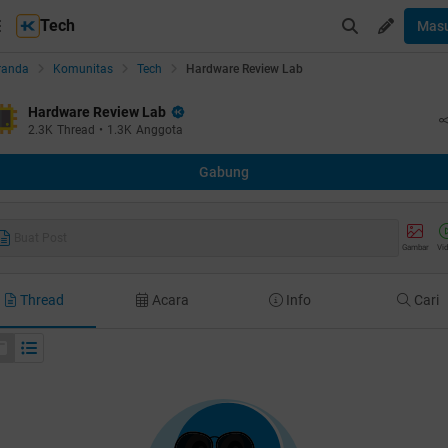
Tech
Mas
randa
Komunitas
Tech
Hardware Review Lab
Hardware Review Lab
2.3K
Thread
•
1.3K
Anggota
Gabung
Buat Post
Gambar
Vi
Thread
Acara
Info
Cari