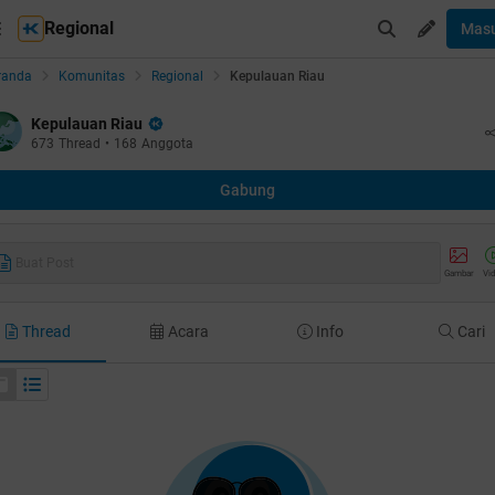
Regional
Mas
randa
Komunitas
Regional
Kepulauan Riau
Kepulauan Riau
673
Thread
•
168
Anggota
Gabung
Buat Post
Gambar
Vi
Thread
Acara
Info
Cari