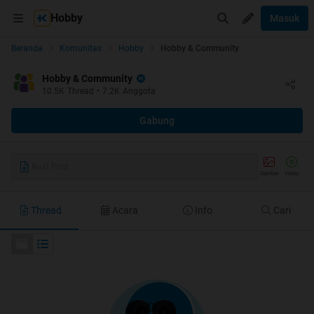
Hobby
Masuk
Beranda
Komunitas
Hobby
Hobby & Community
Hobby & Community
10.5K
Thread
•
7.2K
Anggota
Gabung
Buat Post
Gambar
Video
Thread
Acara
Info
Cari