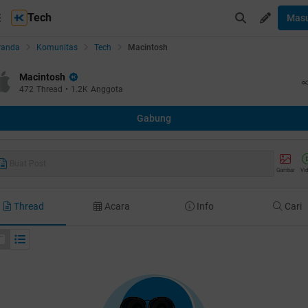
Tech
Mas
randa
Komunitas
Tech
Macintosh
Macintosh
472
Thread
•
1.2K
Anggota
Gabung
Buat Post
Gambar
Vi
Thread
Acara
Info
Cari