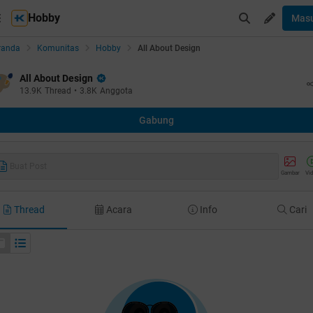
Hobby
Mas
randa
Komunitas
Hobby
All About Design
All About Design
13.9K
Thread
•
3.8K
Anggota
Gabung
Buat Post
Gambar
Vi
Thread
Acara
Info
Cari