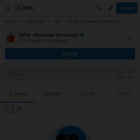
Tech
Masuk
Beranda
Komunitas
Tech
CCPB - Shareware & Freeware
CCPB - Shareware & Freeware
8.7K
Thread
•
6.9K
Anggota
Gabung
Buat Post
Gambar
Video
Thread
Acara
Info
Cari