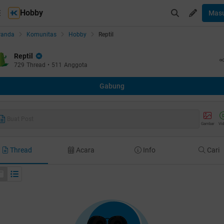
Hobby
Mas
randa
Komunitas
Hobby
Reptil
Reptil
729
Thread
•
511
Anggota
Gabung
Buat Post
Gambar
Vi
Thread
Acara
Info
Cari