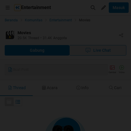
Entertainment
Masuk
Beranda
Komunitas
Entertainment
Movies
Movies
20.5K
Thread
•
31.4K
Anggota
Gabung
Live Chat
Buat Post
Gambar
Video
Thread
Acara
Info
Cari