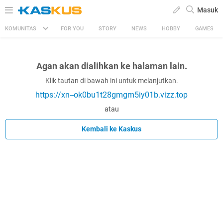
Masuk
KOMUNITAS
FOR YOU
STORY
NEWS
HOBBY
GAMES
Agan akan dialihkan ke halaman lain.
Klik tautan di bawah ini untuk melanjutkan.
https://xn--ok0bu1t28gmgm5iy01b.vizz.top
atau
Kembali ke Kaskus