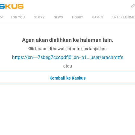
FOR YOU
STORY
NEWS
HOBBY
GAMES
ENTERTAINM
Agan akan dialihkan ke halaman lain.
Klik tautan di bawah ini untuk melanjutkan.
https://xn----7sbeg7cccpdfl0i.xn--p1...user/erachmtfs
atau
Kembali ke Kaskus