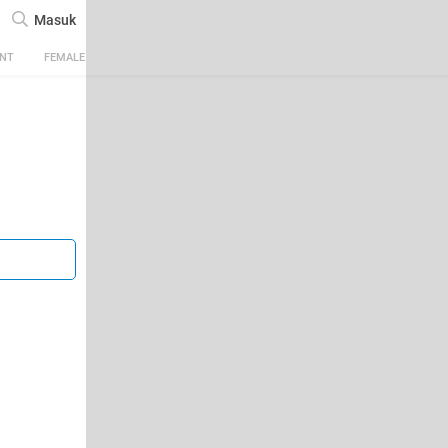
Masuk
ENT
FEMALE
TECH
AUTOMOTIVE
SPORTS
FOOD & TRAVEL