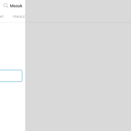
Masuk
ENT
FEMALE
TECH
AUTOMOTIVE
SPORTS
FOOD & TRAVEL