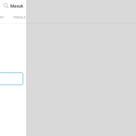
Masuk
ENT
FEMALE
TECH
AUTOMOTIVE
SPORTS
FOOD & TRAVEL