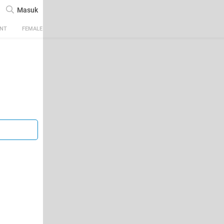
Masuk
ENT
FEMALE
TECH
AUTOMOTIVE
SPORTS
FOOD & TRAVEL